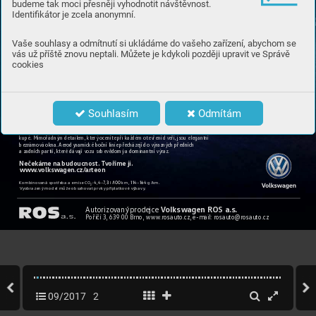
budeme tak moci přesněji vyhodnotit návštěvnost.
Identifikátor je zcela anonymní.
Vaše souhlasy a odmítnutí si ukládáme do vašeho zařízení, abychom se
vás už příště znovu neptali. Můžete je kdykoli později upravit ve Správě
cookies
Souhlasím
Odmítám
Arteon není pr
o k
aždého.
Nový
 fastback 
Arteon zaujme nezvykle protaženou siluetou asplývavou zádí 
vestylu 
kupé. Mimořádným detailem, který oc
eníte při každém otevření dveří, jsou elegantní 
bezrámová okna. 
Aerodynamické boční linie př
echázejí dovýrazných předních 
azadních partií, které dávají 
vozu sebevědomý
 adominantní výraz.
Neček
áme na budoucnost. T
voříme ji.
www
.
volkswagen.cz/
arteon
Kombinovaná spo
třeba a emise C
O
: ,–

, l/ km, – g/km.  

Vyobrazený model může obsaho
vat prvky příplatk
ové výbavy
. 
V
olkswagen ROS a.s.
Autorizovaný
 prodejce 
Poříčí 3, 639 00 Brno, 
www.r
osauto.cz, e-mail: rosauto@rosauto.cz
09/2017
2