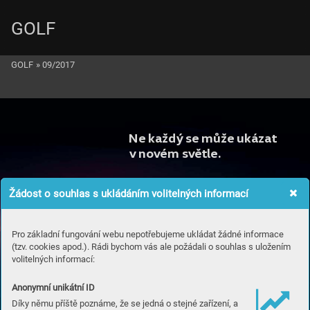
GOLF
GOLF
»
09/2017
Ne k
aždý
 se může ukáza
t
v
 no
vém sv
ětle.
Žádost o souhlas s ukládáním volitelných informací
Pro základní fungování webu nepotřebujeme ukládat žádné informace
(tzv. cookies apod.). Rádi bychom vás ale požádali o souhlas s uložením
volitelných informací:
Anonymní unikátní ID
Díky němu příště poznáme, že se jedná o stejné zařízení, a