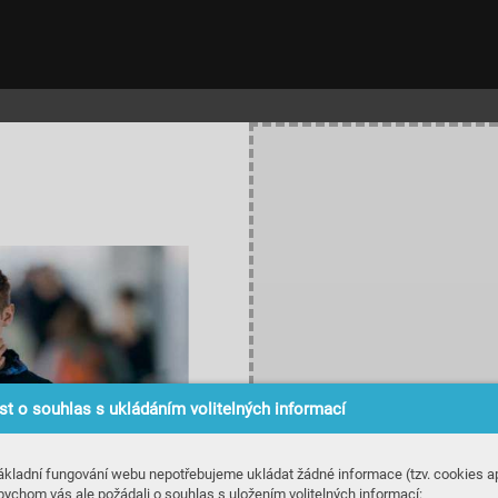
t o souhlas s ukládáním volitelných informací
ákladní fungování webu nepotřebujeme ukládat žádné informace (tzv. cookies ap
bychom vás ale požádali o souhlas s uložením volitelných informací: