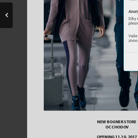
Anony
Díky 
přesn
Vaše 
znovu
EW BO
E
 ST
O
E
N
GN
R
R
OC C
ODOV
H
O
E
I
 11
1
 2
17
P
N
NG
.
0.
0