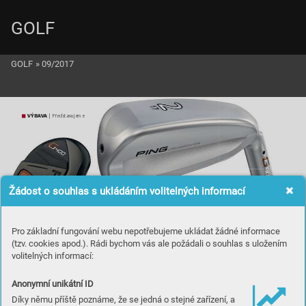
GOLF
GOLF
»
09/2017
VÝB
A
V
A
 | Představ
ujeme
Žádost o souhlas s ukládáním volitelných informací
Pro základní fungování webu nepotřebujeme ukládat žádné informace
(tzv. cookies apod.). Rádi bychom vás ale požádali o souhlas s uložením
volitelných informací:
Anonymní unikátní ID
Díky němu příště poznáme, že se jedná o stejné zařízení, a