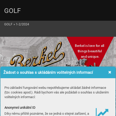
GOLF
GOLF
»
1-2/2024
Berkel is lo
ve f
or all
things beautiful 
and unique
.
Žádost o souhlas s ukládáním volitelných informací
Pro základní fungování webu nepotřebujeme ukládat žádné informace
(tzv. cookies apod.). Rádi bychom vás ale požádali o souhlas s uložením
volitelných informací:
Anonymní unikátní ID
Díky němu příště poznáme, že se jedná o stejné zařízení, a