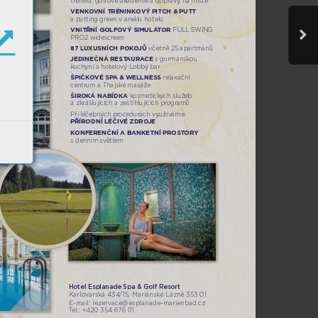
trenér
a, golfo
vé ak
ademie a dopra
vy na hřiště
VENK
O
VNÍ TRÉNINK
OV
Ý PITCH & PUTT 
aputting green v ar
eálu hotelu
VNITŘNÍ GOLFO
VÝ SIMULÁ
TOR 
FULL S
WING 
PRO2 widescreen
87 L
UXUSNÍCH POK
O
JŮ
 v
četně 25 apartmánů
JEDINEČNÁ REST
AURA
CE 
s gurmánskou 
kuchyní a hot
elov
ý Lobby bar 
ŠPIČK
O
VÉ SP
A & WELLNESS 
relax
ační 
centrum a T
hajské masáže
ŠIROK
Á NABÍDKA 
kosmetick
ých služ
eb 
azkrášlujících a z
eštíhlujících progr
amů
Při léčebn
ých pr
ocedur
ách využív
áme
PŘÍRODNÍ LÉČIVÉ ZDRO
JE
K
ONFERENČNÍ A BANKETNÍ PROS
TOR
Y 
sdenním sv
ětlem
Hotel Esplanade Spa & Golf Resort
Karlo
varská 434
/15,
Mariánské Lázně 353 01
E-mail: re
zerv
ace@esplanade-marienbad.cz
T
el.: +420 354 676 111