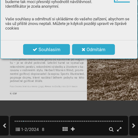
budeme tak moci přesněji vyhodnotit návštěvnost.
Identifikátor je zcela anonymní.
J
a
k t
o k
d
ys
i c
h
o
d
i
l
o 
Vaše souhlasy a odmítnutí si ukládáme do vašeho zařízení, abychom se
vás už příště znovu neptali. Můžete je kdykoli později upravit ve Správě
n
a tu
rn
a
j
í
ch P
GA
cookies
v
 z
imníc
h
 m
ě
síc
íc
h
Souhlasím
Odmítám
Píše se rok 1
95
5, je za
č
át
ek bře
zn
a a „
zi
mn
í“ okruh – 
1 00
0 jamek in
tenzivn
ího golfu od Kalifo
rnie po Augus-
tu – je ve d
ruhé pol
ovině. Let
ošní tu
rné se v
y
z
načuj
e 
rek
ordn
ími pe
nězi, re
kord
ní
mi v
ýsled
k
y a živo
tem v ka-
ravan
u v rodin
ném st
ylu. Herber
t Wa
rren W
i
nd, promi-
nentní golfov
ý dopisovatel
 časopisu
 Spor
ts
 Il
lus
trated,
popisuje
 dojmy
, k
teré
 nasbíral
 běhe
m poby
tu na
 této 
jedinečné golfové
 šňů
ře
.
Podl
e č
as
opisu Sp
orts Il
lust
r
a
ted 3/
1
955 přip
r
a
v
il Ivo Douše
k, foto: Get
t
y Im
ages
6 
|
 GOLF
1-2/2024
8