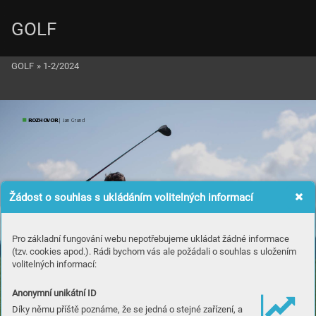
GOLF
GOLF
»
1-2/2024
ROZ
H
OVO
R
 | Jan Gr
und
Žádost o souhlas s ukládáním volitelných informací
Pro základní fungování webu nepotřebujeme ukládat žádné informace
(tzv. cookies apod.). Rádi bychom vás ale požádali o souhlas s uložením
volitelných informací:
Anonymní unikátní ID
Díky němu příště poznáme, že se jedná o stejné zařízení, a