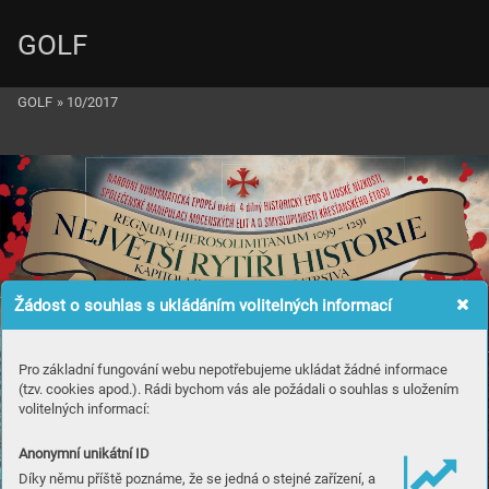
GOLF
GOLF
»
10/2017
Žádost o souhlas s ukládáním volitelných informací
Pro základní fungování webu nepotřebujeme ukládat žádné informace
(tzv. cookies apod.). Rádi bychom vás ale požádali o souhlas s uložením
volitelných informací:
Anonymní unikátní ID
Díky němu příště poznáme, že se jedná o stejné zařízení, a