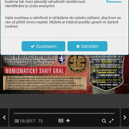
budeme tak moci přesněji vyhodnotit návštěvnost.
Identifikátor je zcela anonymní.
Vaše souhlasy a odmítnutí si ukládáme do vašeho zařízení, abychom se
vás už příště znovu neptali. Můžete je kdykoli později upravit ve Správě
cookies
Souhlasím
Odmítám
10/2017
73