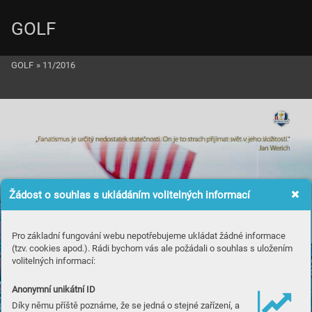
GOLF
GOLF
»
11/2016
„F
ana
t
is
m
us j
e ur
č
itý nedost
at
ek sta
t
ečn
ost
i. On je t
o strac
h př
ij
ím
a
t svě
t v je
ho s
lo
žit
osti
.
“
Jan Werich
Žádost o souhlas s ukládáním volitelných informací
Pro základní fungování webu nepotřebujeme ukládat žádné informace
(tzv. cookies apod.). Rádi bychom vás ale požádali o souhlas s uložením
volitelných informací:
Anonymní unikátní ID
Díky němu příště poznáme, že se jedná o stejné zařízení, a