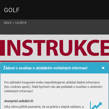
GOLF
GOLF
»
12/2019
TO
M
Žádost o souhlas s ukládáním volitelných informací
LE
WI
S
Pro základní fungování webu nepotřebujeme ukládat žádné informace
O
d
p
a
l d
o 
(tzv. cookies apod.). Rádi bychom vás ale požádali o souhlas s uložením
volitelných informací:
„n
e
k
o
n
e
čn
é
“ 
Anonymní unikátní ID
Díky němu příště poznáme, že se jedná o stejné zařízení, a