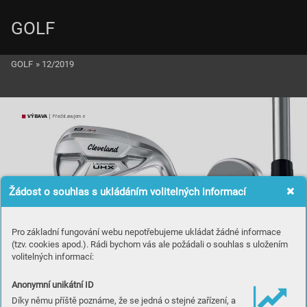
GOLF
GOLF
»
12/2019
VÝB
A
V
A
 | Představ
ujeme
Žádost o souhlas s ukládáním volitelných informací
Pro základní fungování webu nepotřebujeme ukládat žádné informace
(tzv. cookies apod.). Rádi bychom vás ale požádali o souhlas s uložením
volitelných informací:
Anonymní unikátní ID
Díky němu příště poznáme, že se jedná o stejné zařízení, a