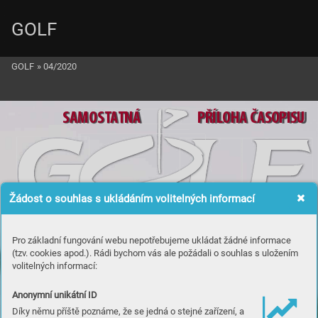
GOLF
GOLF
»
04/2020
 S
A
M
O
S
T
AT
N
Á
PŘÍLO
H
A
Č
A
S
OPISU
Žádost o souhlas s ukládáním volitelných informací
ADIDA
S
Pro základní fungování webu nepotřebujeme ukládat žádné informace
CA
L
LA
W
A
Y
(tzv. cookies apod.). Rádi bychom vás ale požádali o souhlas s uložením
volitelných informací:
COBR
A
Anonymní unikátní ID
Díky němu příště poznáme, že se jedná o stejné zařízení, a
FO
OT
JOY