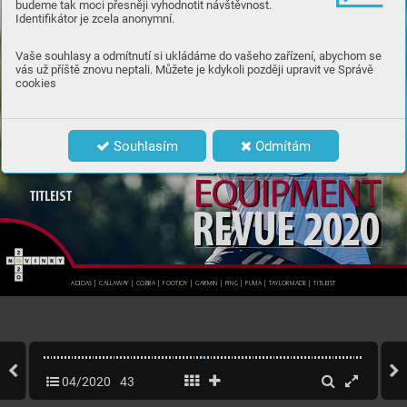
budeme tak moci přesněji vyhodnotit návštěvnost.
Identifikátor je zcela anonymní.
GA
RMI
N
HOT
Vaše souhlasy a odmítnutí si ukládáme do vašeho zařízení, abychom se
vás už příště znovu neptali. Můžete je kdykoli později upravit ve Správě
PING
cookies
PUM
A
Souhlasím
Odmítám
TAY
L
O
R
M
A
D
E
EQ
U
I
P
M
EN
T
TITLEIST
R
E
V
U
E
 2020
ADIDAS | C
A
LL
AW
A
Y | COBR
A | FO
OT
JOY | GARM
IN | PING | PU
MA | T
A
YLORMA
DE | TITL
EIST 
04/2020
43