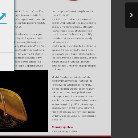
což vede k vět
ší toleran
ci. V
er
ze Pro je 
pomocí přesně
 rozmí
stěných wolfra-
nejkompaktnější,
 t
varově se blíží f
er
-
mových závaží
.
Vy
užitím tz
v
. uret
anov
ých mik
rosfér 
vejo
v
ým dřevů
m a podporu
je neutrál
ní
let. Pro ženy je určen spe
ciální m
ode
l, 
docí
lili v
yšší r
ych
lost
i i nesrov
natelného 
označený MA
X-W
.
poc
itu v m
omentě zása
hu. Mikros
fér 
je
 př
es m
il
io
n a
 js
ou
 stra
t
egi
cky r
oz
-
místěné na ka
ždé hlavě, aby pohlt
ily 
Řadu MAVRIK zakončují železa, po
-
dobně ja
ko u hybr
idů v
ý
robce pře
d-
nežádo
ucí vibr
ace a zároveň z
v
ý
šily 
kládá dámsko
u ver
zi (MA
X-W) a tř
i 
odraz
iv
ý ef
ekt.
Umělá inteligen
ce př
ispěla k det
ailním
u 
panské
 variant
y (S
tandard, MA
X a Pro
)
.
T
aké v tomto případě in
div
idualizovali 
zpracování tak
, aby jednotlivá železa
t
v
ar
, ve
likos
t h
lav
y
, um
ístě
ní tě
žiště 
zcela plnila svou f
unkci. U dlouhých že-
a lof
t s ohle
dem na po
dpor
u délk
y 
lez jde o r
yc
hlos
t a úhel odp
alu, s
tředn
í 
železa pracuj
í s r
ych
los
tí a konzis-
i k
ontr
oly nap
říč c
elým se
tem
. T
ra-
jektorii a úhel odpalu op
timalizo
vali
tencí rot
ace, u krá
tk
ých h
raje pr
im spin 
a přesnos
t.
Mod
el
 S
tan
da
rd
 nab
íz
í obe
cně
 ide-
ální ko
mbina
ci ve
likos
ti, r
y
chl
ost
i, to
-
lerance, citu, vzdálenosti i kontroly
. 
Železa Pro jsou určena lepším hráčům, 
tak
že jsou už na pr
vní p
ohle
d kom
-
pak
tn
ější, s tenčí ho
rní h
ran
ou i užším 
spodkem a mini
málním of
fsetem
, snáze
se jimi t
v
ar
ují rány
. MA
X
, jak název pro
-
zrazuje, mají n
ejvět
ší hla
v
y, ext
rémně 
nízké těžiště, aby se s nimi
 míč snadn
o 
vy
s
l
a
l
 vys
ok
o d
o v
z
d
u
ch
u,
 c
o
ž p
om
ůž
e
délce ran.
Stránk
y výr
obc
e: 
www
.c
al
la
w
ay
go
lf
.
c
om