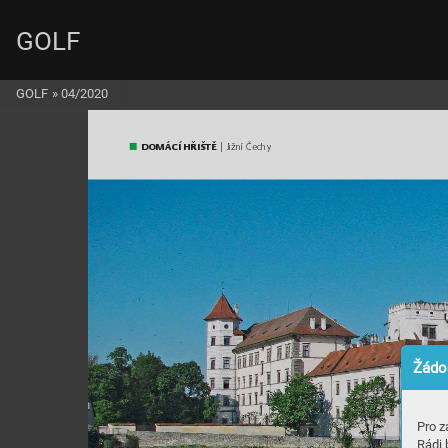
GOLF
GOLF
»
04/2020
DOMÁCÍ HŘIŠTĚ
 | Již
ní Čechy
Žádos
Pro z
Rádi 