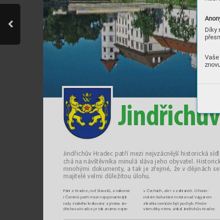
Anony
Díky 
přesn
Vaše 
znovu
Jin
d
řic
hův
Ji
ndřich
ův Hrad
ec patří me
zi ne
jvzácnějš
í histori
cká sí
dl
chá n
a návštěvn
íka mi
nu
lá sl
áva jeho ob
y
vatel. H
istori
c
mno
hými d
oku
menty
, a tak je z
řejmé, ž
e v ději
nách se
majitelé velmi důležitou úlohu.
Páni z H
rad
ce, rod Slav
atů, a nako
ne
c 
v Čec
hách
, ale i v zahr
aničí. O histo
-
i Čern
ínů patř
í mezi nej
v
ý
znamn
ější 
rickém boha
ts
t
ví m
ěst
a nad Vajgarem 
rod
y českého kr
álo
vs
t
ví a j
méno J
in
-
zkrát
ka nem
ůže být po
chyb. Přede
-
dřic
hova H
radce j
e tak znám
o nejen 
vš
ím
 díky
 něm
u z
ís
kal
 Ji
nd
řic
hův
 Hr
ade
c