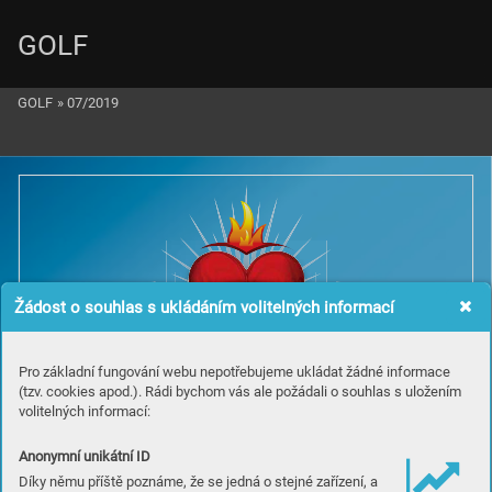
GOLF
GOLF
»
07/2019
Žádost o souhlas s ukládáním volitelných informací
Pro základní fungování webu nepotřebujeme ukládat žádné informace
GOLF BEZ HRANIC 
(tzv. cookies apod.). Rádi bychom vás ale požádali o souhlas s uložením
volitelných informací:





Anonymní unikátní ID
Díky němu příště poznáme, že se jedná o stejné zařízení, a