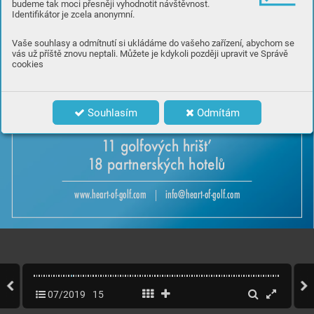
budeme tak moci přesněji vyhodnotit návštěvnost.
Identifikátor je zcela anonymní.
Vaše souhlasy a odmítnutí si ukládáme do vašeho zařízení, abychom se
vás už příště znovu neptali. Můžete je kdykoli později upravit ve Správě
cookies
GOLFRESORT HAUGSCHL
AG | GC HERRENSEE | GOLF RESORT KASKÁDA
GC LENGENFELD | GC MARC
O POLO | GOLFRESORT MON
ACHUS | DIAMOND CLUB OTTENS
TEIN
Souhlasím
Odmítám
GC POYSDORF | GC ST
. MÜHL
VIER
TEL ST. OSW
ALD - FREISTADT | GC W
ACHAU | GC WEITRA








1
8 par
tnerský
c
h hot
elu
www
.hear
t-of-golf.com
info@hear
t-of-golf.com
   |   
07/2019
15