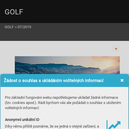
GOLF
GOLF
»
07/2019
Žádost o souhlas s ukládáním volitelných informací
Pro základní fungování webu nepotřebujeme ukládat žádné informace
(tzv. cookies apod.). Rádi bychom vás ale požádali o souhlas s uložením
volitelných informací:
Anonymní unikátní ID
Secret Valley
 je dobre  skryté v údolí.
Díky němu příště poznáme, že se jedná o stejné zařízení, a
MINTH
IS
nezabudn
uteľný golf. Hrať z rovnej plo
chy 
sa
 bu
dú n
a
 od
pa
lis
ko
 pr
esúv
a
ť t
u
ne
lo
m 
ČS
TVO