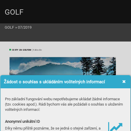
GOLF
GOLF
»
07/2019
CESTY ZA GOLFEM
 | Ra
kousko
Žádost o souhlas s ukládáním volitelných informací
Pro základní fungování webu nepotřebujeme ukládat žádné informace
(tzv. cookies apod.). Rádi bychom vás ale požádali o souhlas s uložením
volitelných informací:
Anonymní unikátní ID
Díky němu příště poznáme, že se jedná o stejné zařízení, a