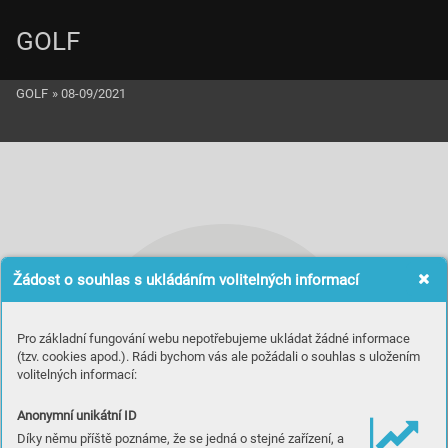
GOLF
GOLF
»
08-09/2021
Žádost o souhlas s ukládáním volitelných informací
Pro základní fungování webu nepotřebujeme ukládat žádné informace
(tzv. cookies apod.). Rádi bychom vás ale požádali o souhlas s uložením
volitelných informací:
Investice v rodinném kruhu
Anonymní unikátní ID
Díky němu příště poznáme, že se jedná o stejné zařízení, a