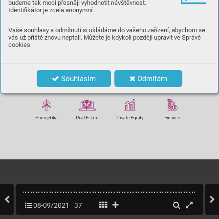
budeme tak moci přesněji vyhodnotit návštěvnost.
Identifikátor je zcela anonymní.
Vaše souhlasy a odmítnutí si ukládáme do vašeho zařízení, abychom se
vás už příště znovu neptali. Můžete je kdykoli později upravit ve Správě
cookies
Souhlasím
Odmítám
Energetik
a
Real E
state
Priv
at
e Equity
Finance
08-09/2021
37