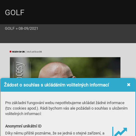
GOLF
GOLF
»
08-09/2021
ROZ
H
OVO
R
 | Michael Bezděk
y
es
oc
 pr
Žádost o souhlas s ukládáním volitelných informací
é
v
o
Pro základní fungování webu nepotřebujeme ukládat žádné informace
k
(tzv. cookies apod.). Rádi bychom vás ale požádali o souhlas s uložením
i
n
volitelných informací:
 pod
Anonymní unikátní ID
a
Díky němu příště poznáme, že se jedná o stejné zařízení, a
n