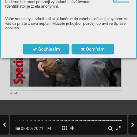
budeme tak moci přesněji vyhodnotit návštěvnost.
Identifikátor je zcela anonymní.
 se
ializujeme
Vaše souhlasy a odmítnutí si ukládáme do vašeho zařízení, abychom se
vás už příště znovu neptali. Můžete je kdykoli později upravit ve Správě
cookies
Souhlasím
Odmítám
Spec
92
|
GOLF
G
LF
O
08-09/2021
94