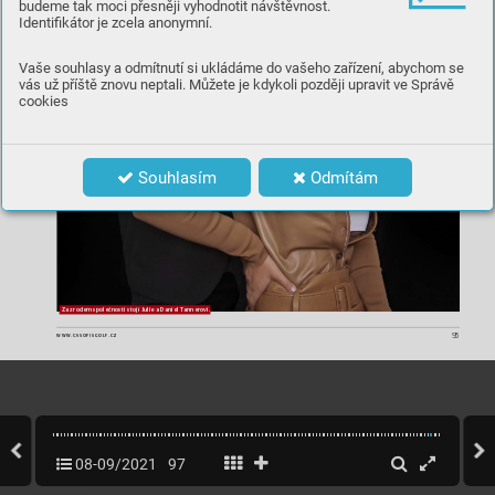
budeme tak moci přesněji vyhodnotit návštěvnost.
Identifikátor je zcela anonymní.
Vaše souhlasy a odmítnutí si ukládáme do vašeho zařízení, abychom se
vás už příště znovu neptali. Můžete je kdykoli později upravit ve Správě
cookies
Souhlasím
Odmítám
Za zr
odem s
pol
eč
nos
ti st
ojí Julie a D
anie
l T
anner
ovi.
95
WWW.CASOPISGOLF
.CZ
08-09/2021
97