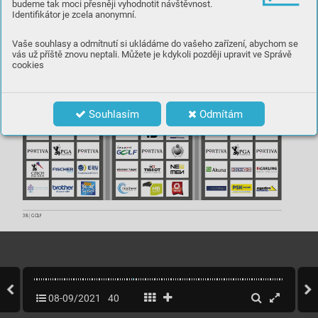
budeme tak moci přesněji vyhodnotit návštěvnost.
Identifikátor je zcela anonymní.



Vaše souhlasy a odmítnutí si ukládáme do vašeho zařízení, abychom se
PLATON LIFE
vás už příště znovu neptali. Můžete je kdykoli později upravit ve Správě
cookies
Souhlasím
Odmítám
G 
GARANT 
–
 LIFT 
L 
ontáže a servis výtah



PLATON LIFE
38 
|
 GOLF
08-09/2021
40