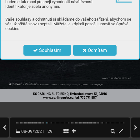
budeme tak moci přesněji vyhodnotit návštěvnost.
Identifikátor je zcela anonymní.
Vaše souhlasy a odmítnutí si ukládáme do vašeho zařízení, abychom se
vás už příště znovu neptali. Můžete je kdykoli později upravit ve Správě
cookies
Souhlasím
Odmítám
DS CARLING AUTO BRNO
, Hviezdoslavova 51, BRNO 
www
.carlingauto.cz, tel. 777 771 857
824_21_DS7_E_TENSE_inzerce_210x297_dealer.indd   1
21.04.21   14:48
08-09/2021
29