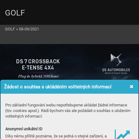
GOLF
GOLF
»
08-09/2021
DS 7 CROSSBACK
E
TENSE 4X4
 Plug-in h
ybrid
. 300 koní
.
Žádost o souhlas s ukládáním volitelných informací
Pro základní fungování webu nepotřebujeme ukládat žádné informace
(tzv. cookies apod.). Rádi bychom vás ale požádali o souhlas s uložením
volitelných informací:
Anonymní unikátní ID
Díky němu příště poznáme, že se jedná o stejné zařízení, a