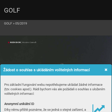
GOLF
GOLF
»
05/2019
ROZ
H
OVO
R
 | M
ossimo Giannulli
Žádost o souhlas s ukládáním volitelných informací
Pro základní fungování webu nepotřebujeme ukládat žádné informace
(tzv. cookies apod.). Rádi bychom vás ale požádali o souhlas s uložením
volitelných informací:
Anonymní unikátní ID
Díky němu příště poznáme, že se jedná o stejné zařízení, a