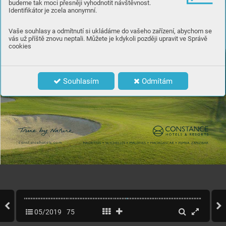
budeme tak moci přesněji vyhodnotit návštěvnost.
Identifikátor je zcela anonymní.
Vaše souhlasy a odmítnutí si ukládáme do vašeho zařízení, abychom se
vás už příště znovu neptali. Můžete je kdykoli později upravit ve Správě
cookies
Souhlasím
Odmítám


73
WWW
.C
ASOPISGOLF
.CZ
05/2019
75