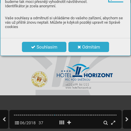
budeme tak moci přesněji vyhodnotit návštěvnost.
Identifikátor je zcela anonymní.
Léto v srdci Krkonoš
Neseďte za pecí, přijeďte do Pece.
Vaše souhlasy a odmítnutí si ukládáme do vašeho zařízení, abychom se
 zážitky na úpatí Sněžky i na jejím vrcholu 

vás už příště znovu neptali. Můžete je kdykoli později upravit ve Správě
 animační programy pro děti i dospělé

cookies
 gastronomie, za kterou se rádi vrátíte

 dobře vybavená spor
tovní půjčovna

OBJEVTE SVŮJ HORIZONT
...
Souhlasím
Odmítám
+420 499 861
222
www
.hotelhorizont.cz
06/2018
37