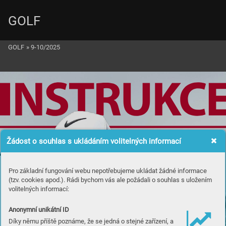
GOLF
GOLF
»
9-10/2025
BR
O
O
K
S
Žádost o souhlas s ukládáním volitelných informací
K
O
EPK
A
!
Pro základní fungování webu nepotřebujeme ukládat žádné informace
l
a
(tzv. cookies apod.). Rádi bychom vás ale požádali o souhlas s uložením
p
volitelných informací:
d
o
Anonymní unikátní ID
í 
Díky němu příště poznáme, že se jedná o stejné zařízení, a