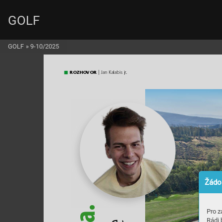
GOLF
GOLF
»
9-10/2025
ROZ
HOVOR
 | J
an 
Kala
bis j
r
.
Žádos
.
Pro z
a
Rádi 