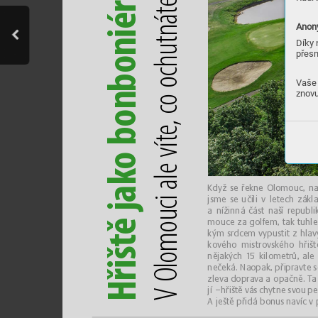
e
r
t
é
á
Anony
n
i
t
n
Díky 
u
přesn
h
o
c
b
o o
Vaše 
znovu
n
, c
o
e
b
t
í
o 
e v
k
l
i a
K
dyž
 s
e
ře
k
n
e
 O
l
o
m
o
u
c, 
n
a
j
s
m
e 
s
e
 u
č
i
li
v
le
t
e
c
h 
z
á
k
l
c
j
a
ní
ž
i
n
n
á
 č
á
st
 n
aš
í 
r
e
p
u
b
l
i
u
ě 
m
o
u
c
e 
z
a
 g
o
l
f
em,
ta
k
t
u
h
l
e
o
kým
 s
r
d
c
e
m
vyp
u
st
i
t
z
h
l
a
v
m
t
k
ov
éh
o m
ist
ro
vs
k
ého
 h
řiš
š
o
n
ě
j
a
ký
c
h 
1
5 k
i
lo
m
e
t
r
ů,
a
l
e
i
l
n
eč
e
k
á.
N
a
o
p
a
k, 
p
ři
pr
a
vte
s
VO
ř
z
l
e
v
a
 d
o
p
r
a
v
a 
a

o
p
a
čn
ě
.
 T
a
H
j
í

–
h
ři
š
t
ě 
v
á
s 
c
h
yt
n
e 
sv
o
u
p
Aj
e
št
ě
p
ři
d
á
bo
n
u
s
n
a
v
í
c
 v