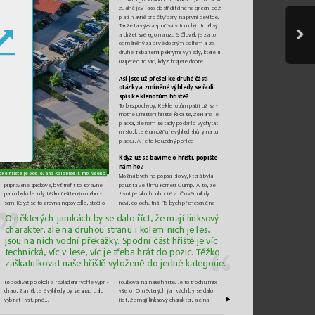
zuál
ně jeví 
jako
 dostřel
itelné
 na 
green, 
což 
platí
 hlavně
 pro 
čt
yřpar
y na
 první devítce
. 
T
akže ta 
v
ýzva spočívá v
tom být trpělivý 
adrže
t své ego
 na 
uz
dě
. Člo
věk j
e za
 to 
odměněný
 za 
pr
vé
 dobrým golfem
 aza 
druhé t
řeba 
těmi
 pěknými 
v
ýhledy
, kter
é s
i 
uži
jete
 oto 
víc, k
dyž hrajet
e d
obře
.
Asi jste
 už 
přešel k
e d
ruhé 
části 
otázky 
azmíněné
 výhledy 
se řad
í 
spíš 
ke
 klenotů
m h
řiště
?
-
T
o bezpochyby
. K
e kleno
tům p
atří u
ž sa
motné 
umíst
ění hřišt
ě
. Říká se
, ž
e 
Haná 
je 
placka,
 ale 
nám se
 tady poda
řilo v
ych
y
tat 
místo
, kter
é umo
žňuje
 výhled shůry na tu 
placku
. A
je to 
kouz
el
ný pohl
ed.
Kd
yž už
 se ba
víme
 ohřišt
i, popi
šte 
nám 
ho?
c
ké hřiš
tě je p
odle J
ana Kal
abis
e jr
. mix vš
eho.
Možná by
ch ho popsal slov
y
, která byla 
připravené 
špičk
ově
, byť tr
efit to
 správné 
použita ve filmu Forrest Gump
. Ato, ž
e 
patro 
bylo l
eckdy t
ěžk
o ř
ešitel
ným r
ébu
-
život je jak
o bonboniéra. Člověk nikdy 
sem.
 K
dyž se t
o zr
ovna nepo
vedlo,
 stačilo 
-
neví, co ochutná. T
o bych přeneseně na
O 
n
ě
k
t
e
rýc
h 
j
am
k
á
c
h
b
y
se
d
al
o
ří
c
t
,
 ž
e
ma
jí 
l
i
n
kso
vý 
c
h
a
ra
k
t
e
r
,
al
e
na
d
ru
h
o
u 
s
t
r
an
u
i 
k
ol
e
m 
n
i
c
h
 j
e
le
s
, 
js
o
u
na
n
ic
h 
v
o
dn
í
př
e
k
á
ž
ky
.
 S
p
o
dn
í
čá
s
t
 h
ř
i
š
t
ě
 j
e
ví
c 
t
e
c
h
n
ic
ká
,
ví
c
vl
e
se
,
ví
c
je
t
ř
eb
a
hr
á
t
do
p
oz
i
c
. 
T
ěž
k
o 
za
š
k
a
t
ul
k
ov
a
t
na
š
e
 h
ř
i
št
ě 
v
yl
o
ž
en
ě
do
j
ed
n
é
 k
a
t
eg
or
i
e
.
se podívat
 po ok
olí 
arozl
adění 
r
ychl
e vypr
-
rouboval na naše hřiště
. Je to trochu mix 
chalo
. 
Za některé
 výhle
dy 
by se
 snad
 dalo 
všeho. Oněkter
ých jamkách by se dalo 
v
ybírat
 ivstupné…
říc
t, ž
e mají li
nk
sov
ý charakter
, ale
 na 