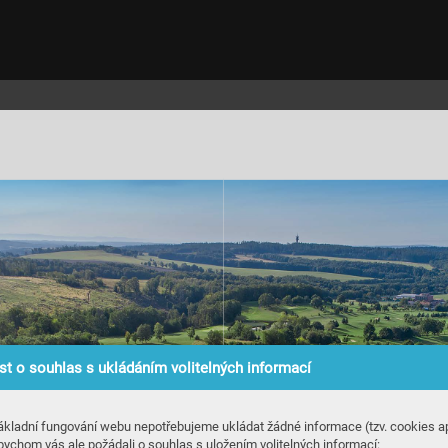
t o souhlas s ukládáním volitelných informací
ákladní fungování webu nepotřebujeme ukládat žádné informace (tzv. cookies ap
bychom vás ale požádali o souhlas s uložením volitelných informací: