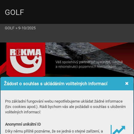
GOLF
GOLF
»
9-10/2025
Žádost o souhlas s ukládáním volitelných informací
Pro základní fungování webu nepotřebujeme ukládat žádné informace
(tzv. cookies apod.). Rádi bychom vás ale požádali o souhlas s uložením
volitelných informací:
Anonymní unikátní ID
Díky němu příště poznáme, že se jedná o stejné zařízení, a