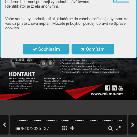
budeme tak moci přesněji vyhodnotit návštěvnost.
Identifikátor je zcela anonymní.
Vaše souhlasy a odmítnutí si ukládáme do vašeho zařízení, abychom se
vás už příště znovu neptali. Můžete je kdykoli později upravit ve Správě
cookies
Souhlasím
Odmítám
9-10/2025
37