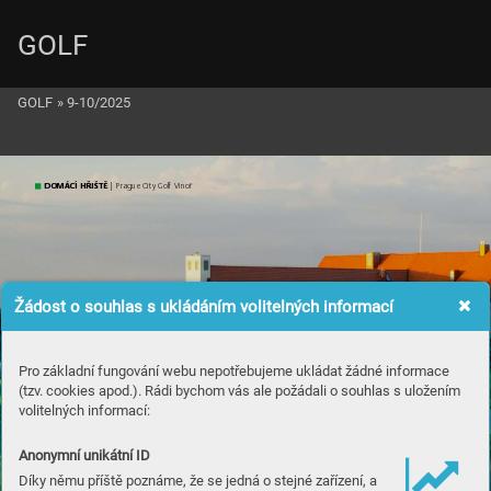
GOLF
GOLF
»
9-10/2025
DO
MÁC
Í 
HŘ
IŠ
TĚ
 | P
ra
gue 
Ci
t
y G
olf 
Vin
oř
Žádost o souhlas s ukládáním volitelných informací
Pro základní fungování webu nepotřebujeme ukládat žádné informace
(tzv. cookies apod.). Rádi bychom vás ale požádali o souhlas s uložením
volitelných informací:
Anonymní unikátní ID
Díky němu příště poznáme, že se jedná o stejné zařízení, a