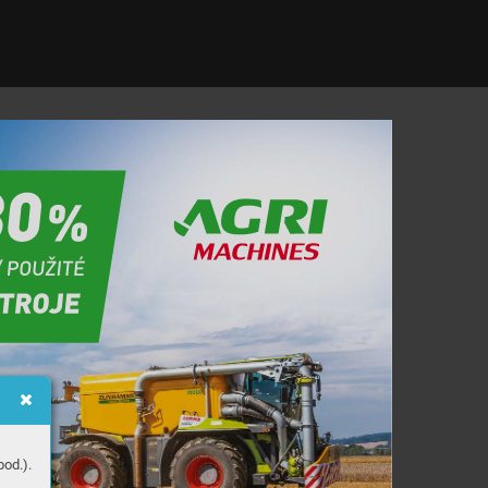
3
0
%
/
P
O
U
Ž
I
T
É
S
T
R
O
J
E
od.).