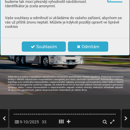
budeme tak moci přesněji vyhodnotit návštěvnost.
Identifikátor je zcela anonymní.
PODNIKA
TELÉ
,
ŽIVNO
S
TNÍCI:
OBJEDNÁ
VE
JTE
NA
548
138
313,
s
v
o
z
odp
a
du@sak
o
.
cz
NO
VĚ 
T
AKÉ 
MO
ŽNO
S
T
ON-LINE 
OBJEDNÁ
VEK
NA
WWW
.
S
AK
O
.
CZ
Vaše souhlasy a odmítnutí si ukládáme do vašeho zařízení, abychom se
vás už příště znovu neptali. Můžete je kdykoli později upravit ve Správě
cookies
Souhlasím
Odmítám
S
AK
O 
Brno 
je 
jedna
z
ne
jv
ě
tších 
odp
a
do
vý
ch 
a
s
v
o
z
o
vý
ch 
společností 
v
Česk
é 
r
epublice. 
P
oskytuje 
k
omple
xní
služb
y
v
obl
asti 
odp
a
do
v
ého 
hospodář
ství 
i
ener
ge
tiky
pr
o 
obce, 
obchodní 
společnosti, 
živnostníky
a
občan
y
.
Zajišťuje 
s
v
o
z 
směsného 
k
omunálního 
i
s
ep
ar
o
v
aného 
odp
a
du, 
pr
o
v
o
zuje 
automa
tick
ou 
třídicí 
link
u 
a
vl
astní
zaříz
ení 
na
ener
ge
tick
é 
využív
ání 
odp
a
du. 
V
e 
městě 
Brně 
má
na
st
ar
osti 
v
ešk
er
é 
činnosti 
spojené 
s
pr
o
v
o
z
em
s
y
stému 
sběru 
i
s
v
o
zu 
k
omunálního 
a
s
ep
ar
o
v
aného 
odp
a
du 
v
če
tně 
obsluh
y
sběrn
ý
ch 
stř
edis
ek
odp
a
dů. 
J
e 
ak
cio
v
ou 
společností, 
je
jímž 
stopr
ocen
tním 
vl
astník
em 
je 
město 
Brno
.
9-10/2025
33