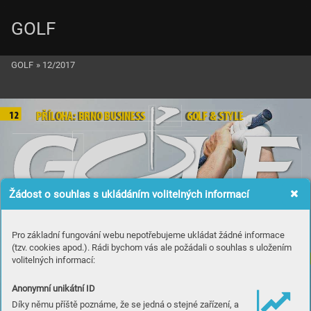
GOLF
GOLF
»
12/2017
P
PŘÍ
ŘÍ
LO
LOHA: BRNO BU
HA
: 
BR
NO 
B
U
S
SIN
I
N
ES
ESS
S 
GO
GOLF &
LF & 
 ST
ST
YL
Y
LE
E
12
Žádost o souhlas s ukládáním volitelných informací
Pro základní fungování webu nepotřebujeme ukládat žádné informace
(tzv. cookies apod.). Rádi bychom vás ale požádali o souhlas s uložením
volitelných informací:
ROZHOV
OR
D
A
VID GOL
C
Špič
kov
ý go
lf
Anonymní unikátní ID
se na roho
žc
e nen
aučí
š
Díky němu příště poznáme, že se jedná o stejné zařízení, a