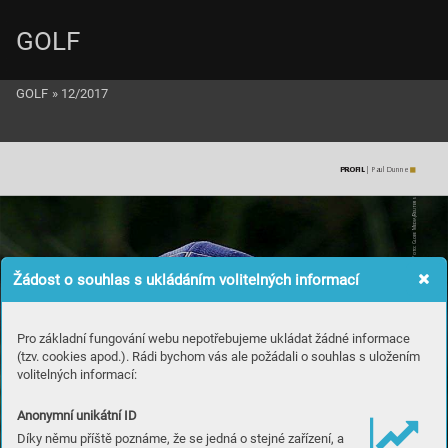
GOLF
GOLF
»
12/2017
PROFIL
 | Paul Dunne
s
er
eut
a/R
edi
Foto: Globe M
Žádost o souhlas s ukládáním volitelných informací
Pro základní fungování webu nepotřebujeme ukládat žádné informace
(tzv. cookies apod.). Rádi bychom vás ale požádali o souhlas s uložením
volitelných informací:
Anonymní unikátní ID
Díky němu příště poznáme, že se jedná o stejné zařízení, a