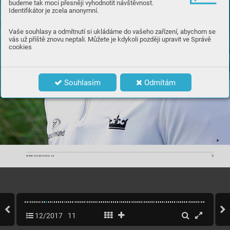
budeme tak moci přesněji vyhodnotit návštěvnost.
Identifikátor je zcela anonymní.
Vaše souhlasy a odmítnutí si ukládáme do vašeho zařízení, abychom se
vás už příště znovu neptali. Můžete je kdykoli později upravit ve Správě
cookies
Souhlasím
Odmítám
9
WWW.CASOPISGOLF
.CZ
12/2017
11