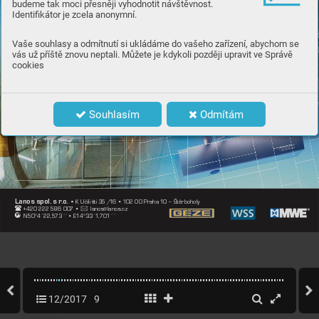
budeme tak moci přesněji vyhodnotit návštěvnost.
Identifikátor je zcela anonymní.
Vaše souhlasy a odmítnutí si ukládáme do vašeho zařízení, abychom se
vás už příště znovu neptali. Můžete je kdykoli později upravit ve Správě
cookies
Souhlasím
Odmítám
 • 
Lanos spol. s r
.o.
K Učilišti 35/1
6 • 1
02 00 Praha 1
0 – Štěr
boholy 
 +420 222 586 00
7 • 
  lanos@lanos.cz 
  N50°4´22,5
73´
´• E1
4°33´1
,70
1´´ 
12/2017
9