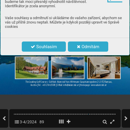
budeme tak moci přesněji vyhodnotit návštěvnost.
Identifikátor je zcela anonymní.
Vaše souhlasy a odmítnutí si ukládáme do vašeho zařízení, abychom se
vás už příště znovu neptali. Můžete je kdykoli později upravit ve Správě
cookies
Souhlasím
Odmítám
The Leading Golf C
our
ses - Golfclub Ad
amstal Franz Wittmann Gaupma
nnsgraben 2
1
, 3
1
72 Ramsau,
Austria | T
el.
: +43 2
7
64/3
500 | E-Mail
: info@ad
amstal.at | Homepage
: w
w
w
.adamstal.a
t
87
WWW
.C
ASOPISGOLF
.CZ
3-4/2024
89