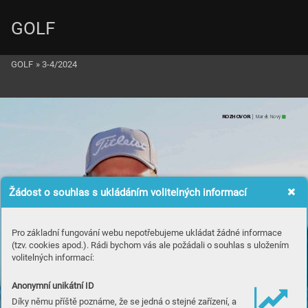
GOLF
GOLF
»
3-4/2024
ROZ
H
OVO
R
 | Marek Nov
ý
Žádost o souhlas s ukládáním volitelných informací
Pro základní fungování webu nepotřebujeme ukládat žádné informace
(tzv. cookies apod.). Rádi bychom vás ale požádali o souhlas s uložením
volitelných informací:
Anonymní unikátní ID
Díky němu příště poznáme, že se jedná o stejné zařízení, a