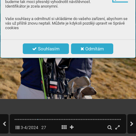
budeme tak moci přesněji vyhodnotit návštěvnost.
Identifikátor je zcela anonymní.
Vaše souhlasy a odmítnutí si ukládáme do vašeho zařízení, abychom se
vás už příště znovu neptali. Můžete je kdykoli později upravit ve Správě
cookies
Souhlasím
Odmítám
25
WWW
.C
ASOPISGOLF
.CZ
3-4/2024
27