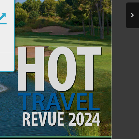
HOT
TR
A
VEL
R
E
V
U
E
 2024