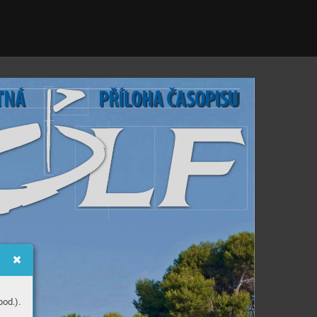
T
N
Á
PŘÍLO
H
A
Č
A
S
OPISU
ITUM
od.).