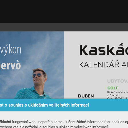
 v
ý
k
o
n 
her
v
ò
t o souhlas s ukládáním volitelných informací
ákladní fungování webu nepotřebujeme ukládat žádné informace (tzv. cookies ap
bychom vás ale požádali o souhlas s uložením volitelných informací: