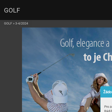
GOLF
GOLF
»
3-4/2024
G
o
l
f
, e
l
eg
a
n
c
e a
to
 je
 C
Žádos
Pro z
Rádi 