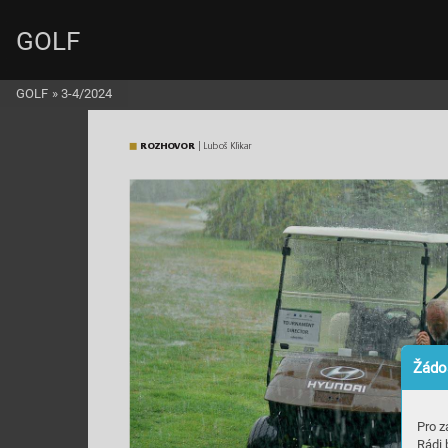
GOLF
GOLF
»
3-4/2024
ROZ
H
OVO
R
 | Luboš Klikar
Žádos
Pro z
Rádi 