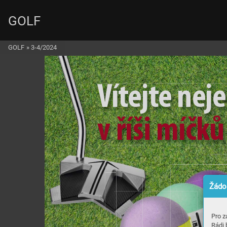
GOLF
GOLF
»
3-4/2024
V
ít
ejt
e
 nej
v ř
í
š
i m
í
čk
ů
Žádos
Pro z
Rádi 