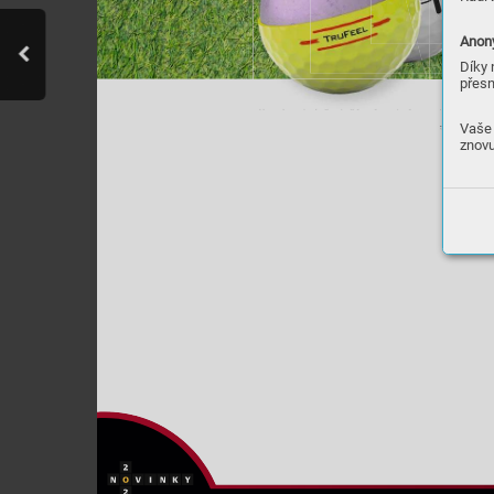
Anony
Díky 
přesn
Vaše 
znovu