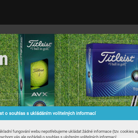
en
t o souhlas s ukládáním volitelných informací
ákladní fungování webu nepotřebujeme ukládat žádné informace (tzv. cookies ap
bychom vás ale požádali o souhlas s uložením volitelných informací: