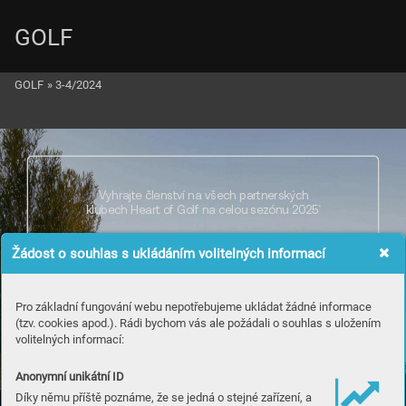
GOLF
GOLF
»
3-4/2024
V
yhr
ajt
e členství na všech partnersk
ý
ch
klubech Heart of Golf na celou se
z
ónu 2025
*
Žádost o souhlas s ukládáním volitelných informací
Pro základní fungování webu nepotřebujeme ukládat žádné informace
(tzv. cookies apod.). Rádi bychom vás ale požádali o souhlas s uložením
volitelných informací:
Tr
ophy
Anonymní unikátní ID
Díky němu příště poznáme, že se jedná o stejné zařízení, a