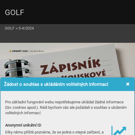
GOLF
GOLF
»
3-4/2024
DÁ
M
S
K
Ý G
O
L
F
 | Sá
ra Kousková
k
í
sn
i
p
Zá
é
kov
s
u
Ko
áry
S
Žádost o souhlas s ukládáním volitelných informací
ý
ý
v
v
o
o
j
j
a
rna
Tu
eb 
b 
ane
an
den 
ý
t
e
je
j
dě
ě
co se d
Pro základní fungování webu nepotřebujeme ukládat žádné informace
, 
,
ulisí
isí
l
v záku
(tzv. cookies apod.). Rádi bychom vás ale požádali o souhlas s uložením
.
I.
 I
volitelných informací:
t
čás
Anonymní unikátní ID
Díky němu příště poznáme, že se jedná o stejné zařízení, a