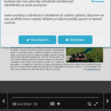
budeme tak moci přesněji vyhodnotit návštěvnost.

((
&
000
&
(

 


(

 #
&


Identifikátor je zcela anonymní.
GOLFCL
U
B AD
AMS
T
AL:
7

















 


-

$

8


%

(



Vaše souhlasy a odmítnutí si ukládáme do vašeho zařízení, abychom se





 # 

$


(


%


















*







%


.
 

(















-
vás už příště znovu neptali. Můžete je kdykoli později upravit ve Správě






#% 
9# &
:(
;<

-
cookies
= 
#

(
1
>
 


(
)"
-








"

 


,



#








)
"

 


?





#

(

,
&
3







@

A01
 


 


%


















 

(





















-


 1

 




9

&
B(
 #
$#




#

-






%








(


 



8
&
6





















#

%

B



(

 #
$




















(


8
1(
8


( 

%

&
0
0
0&

&
Souhlasím
Odmítám
GOLF AREA
 36: 
C
D









(






1
C
D


 
=
8






1
 (
CD
 

%






-


:





B

$

CD1










%


:




&
E


%











%















0








-

5(



9


.

B
(

 #F
#







#

B
( #
GH0&
BI
(
 #GH
0
.




%


(








 1






#

%








#


 





 












&
7

B(
 # 
F
#
.

.

1


.


 


%
(


(











(

# 


&
:
#%

#
%-
% .
 

%+F
#&
000
&







C
D
&


3-4/2024
92