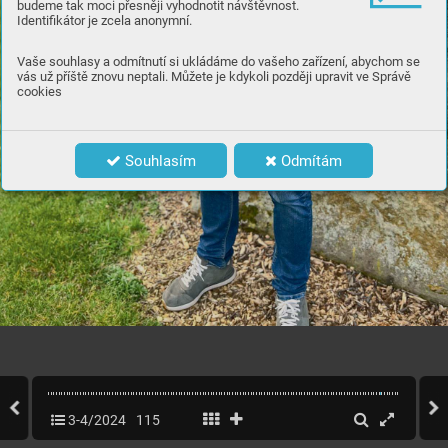
budeme tak moci přesněji vyhodnotit návštěvnost.
Identifikátor je zcela anonymní.
Vaše souhlasy a odmítnutí si ukládáme do vašeho zařízení, abychom se
vás už příště znovu neptali. Můžete je kdykoli později upravit ve Správě
cookies
Souhlasím
Odmítám
11
3
WWW
.C
ASOPISGOLF
.CZ
3-4/2024
115