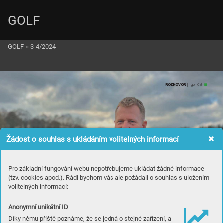
GOLF
GOLF
»
3-4/2024
ROZ
H
OVO
R
 | Igor Cetl
Žádost o souhlas s ukládáním volitelných informací
Pro základní fungování webu nepotřebujeme ukládat žádné informace
(tzv. cookies apod.). Rádi bychom vás ale požádali o souhlas s uložením
volitelných informací:
Anonymní unikátní ID
Díky němu příště poznáme, že se jedná o stejné zařízení, a