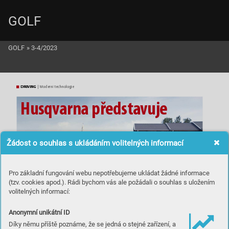
GOLF
GOLF
»
3-4/2023
DRIVING
 | Moder
ní technologie
Husq
var
na
 předs
t
a
v
uje
Žádost o souhlas s ukládáním volitelných informací
Pro základní fungování webu nepotřebujeme ukládat žádné informace
(tzv. cookies apod.). Rádi bychom vás ale požádali o souhlas s uložením
k
oncept
 rob
ot
ického
volitelných informací:
s
e
k
á
n
í p
r
o g
o
l
f
o
v
á h
ři
št
ě
Anonymní unikátní ID
Díky němu příště poznáme, že se jedná o stejné zařízení, a