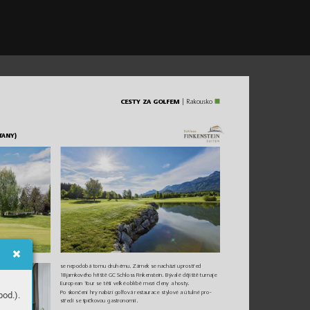
CESTY ZA GOLFEM
 | Ra
kousko
T
ANY)
se nepo
dobá to
mu druh
ému. Zámek se na
chází uprost
řed 
1
8jamk
ového hři
ště GC
 Schloss Fink
enstei
n. Bývalé dě
jiště
 turnaje
European T
our se těší ve
lké oblibě mezi čl
eny a hos
t
y
.
Po skonče
ní hr
y na
bízí golfov
á res
taur
ace s
t
yl
ové a útuln
é pro
-
od.).
stř
edí se
 špi
čko
vou g
astr
onomi
í.