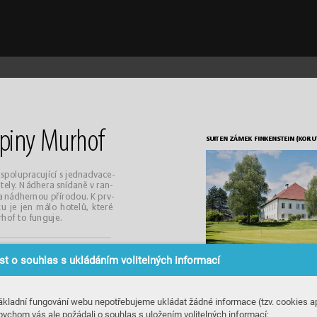
piny
 Mur
hof
SUITEN ZÁMEK FINKENSTEIN
 (K
ORU
 sp
olup
racující
 s
 jedna
dv
ace
-
tely
. Nádh
era sní
dan
ě v ran-
a n
ádher
nou pří
rodou. K pr
v
-
u j
e jen má
lo hot
elů, které 
rhof to fu
ngu
je.
t o souhlas s ukládáním volitelných informací
ákladní fungování webu nepotřebujeme ukládat žádné informace (tzv. cookies ap
bychom vás ale požádali o souhlas s uložením volitelných informací: