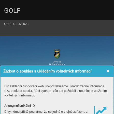
GOLF
GOLF
»
3-4/2023
Žádost o souhlas s ukládáním volitelných informací
Pro základní fungování webu nepotřebujeme ukládat žádné informace
(tzv. cookies apod.). Rádi bychom vás ale požádali o souhlas s uložením
volitelných informací:
Anonymní unikátní ID
Díky němu příště poznáme, že se jedná o stejné zařízení, a