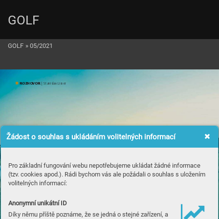
GOLF
GOLF
»
05/2021
ROZ
H
OVO
R
 | Stanislav Lisner
Žádost o souhlas s ukládáním volitelných informací
Pro základní fungování webu nepotřebujeme ukládat žádné informace
(tzv. cookies apod.). Rádi bychom vás ale požádali o souhlas s uložením
volitelných informací:
Anonymní unikátní ID
Díky němu příště poznáme, že se jedná o stejné zařízení, a