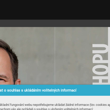
U
P
O
H
S
t o souhlas s ukládáním volitelných informací

ákladní fungování webu nepotřebujeme ukládat žádné informace (tzv. cookies ap
bychom vás ale požádali o souhlas s uložením volitelných informací: