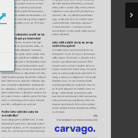
ní
ch
 pro
dej
ců o
je
tých
 vo
zů
 na
 on-l
ine
ale také vhodné alt
ernati
vy
, o k
t
er
ých 
prodej ukázalo uzavření provoz
oven 
třeba zatím n
evědí. Dík
y tomu umíme 
nabídnout a
uta jak podle přesných pa
-
autobazarů kvůli pandemii kor
onaviru. 
Další rán
u pak zasadil au
tobazarům i zá
-
ramet
rů, tak i na zák
ladě požadav
ků 
kaz ces
tování mezi o
kresy, kter
ý zapříč
i-
t
ypu „mál
o jeté SUV do měs
ta“ nebo 
ni
l po
kle
s po
ptá
vky na
 1
0 a
ž 1
5
% b
ěž
-
„rodin
né kombi s bo
hatou v
ýbavou“
. 
ných prodejů.
A mimo
chodem – m
ožnost vrá
cení 
aut
a během 1
4 dní v
yužil za
tím pouze 
jediný zákazní
k.
Jak si če
ští zákazníci z
vykli na ná
-
kup ojet
ých aut po intern
etu?
Vzhle
dem k tomu, že jsme Ca
rv
ago 
Jaký vidít
e další vý
voj na evrop
-
r
ychle dostali do provo
zního zisku, to
ském trhu
 ojetin
?
v
ypadá, že češ
tí zákazníci re
voluční 
O k
valitní oj
etá aut
a bude běhe
m ná-
změnu na tr
hu ojetin velmi u
vítali. Náš 
sl
edu
jí
cíc
h 1
0 a
ž 1
5
 le
t po
 ce
lé
 Evr
opě
ús
pěc
h je
 ji
st
ě so
ubě
hem
 něk
ol
ika
 fa
k
-
velk
ý zájem. Předev
ším z důvodu zdra
-
torů. Přede
vším jde o dlo
uhodobý ne
do-
žov
án
í a pr
od
lužo
vá
ní d
oda
cíc
h lh
ůt 
st
atek nov
ých vozů kv
ůli potížím auto
-
nov
ých vozů, na k
teré dealeři dne
s už
mobilek s v
ýro
bou, k
terý se s
amozřejmě 
nejsou
 motivováni
 dávat sl
ev
y
. Na o
jetá 
r
ychle promítnul na
 sekundární trh, kde
auta se začne posky
tovat operativ
ní le-
chybí kv
alitní
 ojetiny
. My př
it
om zákazní-
asing a začn
ou je nakupo
vat i ﬁ
rmy jako 
kům šetř
íme čas, st
arosti i nák
lady
, spo
-
služební vozy
. T
o vše zna
mená další 
jené s marným objíž
děním autobazarů 
zv
ýšení
 poptávk
y
 po ojeti
nách. N
ás na-
po re
public
e, i
 rizika
 podvodů se st
oče-
víc kr
omě expa
nz
e do dalšíc
h z
emí za
-
nými tachometr
y a skry
t
ými vadami
. Na-
jímají i další o
blasti au
tomotive, jako 
víc mám
e trv
ale v nabídce přes 700 tisíc 
jsou kromě
 autobazarů také
 autoser
visy 
vozů z celé Evropy
, k
teré jsme scho
pni
nebo pneu
ser
vi
s
y
, pojišť
ovny nebo
 lea-
prověřit
, zaﬁ
nancovat a př
ivézt.
singové spo
lečnos
ti, kde umíme posk
y-
tovat nezby
tná dat
a i komplex
ní sof
twa
-
rová řešení.
Po
dl
e če
ho
 vybí
rá
te
 au
ta d
o 
své na
bídky?
(PR)
Au
ta n
aku
puj
eme
 při
bl
iž
ně o
d 1
3
 ti
sí
c 
Více in
formací na
 w
ww
.carvag
o.
com
obchodních partner
ů
, nejčastěji autori-
z
ova
nýc
h d
eal
erů
, v
e 1
4
 evro
ps
k
ý
ch
 ze-
mí
ch
. P
o ce
lé
 Ev
rop
ě se
 bě
žně
 in
z
eru
je