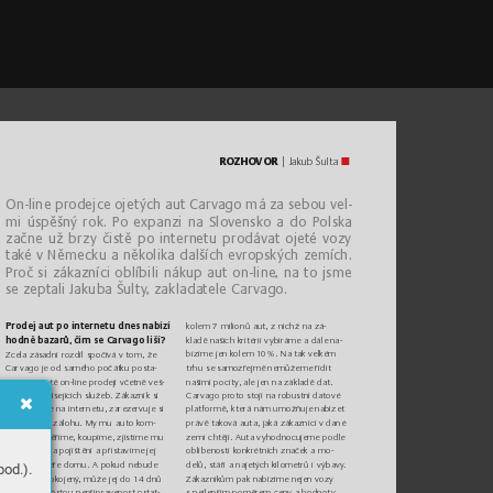
ROZ
H
OVOR
 | Jakub Šulta
On-
l
ine prod
ejce o
jet
ý
ch aut Car
va
go má za sebou v
el-
mi ús
pěšný rok. Po expan
zi n
a Slo
vensk
o a do Pols
ka 
začne u
ž brz
y čistě po i
ntern
etu prodá
vat ojet
é vozy 
tak
é v Německu a něk
oli
ka dal
ších evro
psk
ých z
em
ích. 
Proč si zá
kaz
níc
i oblí
bil
i náku
p aut on-lin
e, na to jsme 
se zeptali Jakuba Šult
y
, zakladatele C
ar
vago.
kolem 7 milio
nů aut, z nic
hž na zá-
Prode
j aut po internet
u dnes nabízí 
kladě n
ašich krit
érií v
ybírá
me a dále
 na-
hodn
ě bazarů, čím s
e Carv
ago liší?
bízíme jen kole
m 1
0 
%. Na tak velkém 
čívá v tom
, ž
e 
Zcela zásadní rozdíl spo
Car
vago j
e od samého počát
ku posta-
trh
u se samozřejmě n
emůžeme řídit 
našimi po
cit
y
, ale jen na zák
ladě dat.
vené na čis
tě on-line p
rodeji včetně ve
š-
Ca
rv
ago proto stoj
í na robustní datové 
kerých s
ouvisejících 
služeb. Zákazní
k si 
au
to vyb
ere
 na
 in
te
rne
tu,
 za
rez
ervuj
e s
i 
plat
formě, k
terá nám umožňuje nabízet 
jej a zaplatí zá
lohu. My mu au
to kom-
právě t
aková aut
a, jaká zák
azníci v dané 
z
emi ch
tějí
. Au
ta v
yhodnocu
jeme podl
e 
pletně prověříme, koupíme, zjistíme mu 
oblí
benos
ti konkrétn
ích značek a mo
-
ﬁ
nancová
ní a pojištění a př
istav
íme jej 
až před d
veře domu. A poku
d nebude 
delů, s
táří a najet
ých kil
ometrů i v
ý
bav
y
. 
od.).
Zák
azníkům pa
k nabízíme nejen vozy 
s voz
em sp
okojený
, může jej do 1
4 dnů 
s nejlepším p
oměrem ceny a h
odnot
y
, 
vrátit. Naprosto
u nepřipraven
ost ostat-