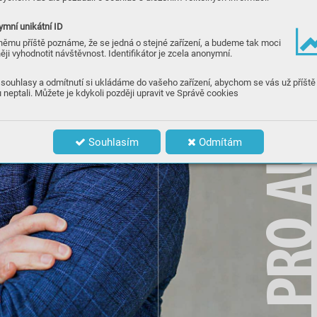
O E
mní unikátní ID
němu příště poznáme, že se jedná o stejné zařízení, a budeme tak moci
O D
ěji vyhodnotit návštěvnost. Identifikátor je zcela anonymní.
souhlasy a odmítnutí si ukládáme do vašeho zařízení, abychom se vás už příště
 neptali. Můžete je kdykoli později upravit ve Správě cookies
T
Souhlasím
Odmítám
U
O A
R
P
.