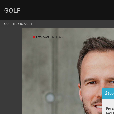
GOLF
GOLF
»
06-07/2021
ROZ
H
OVOR
 | Jakub Šulta
Žádos
Pro z
Rádi 