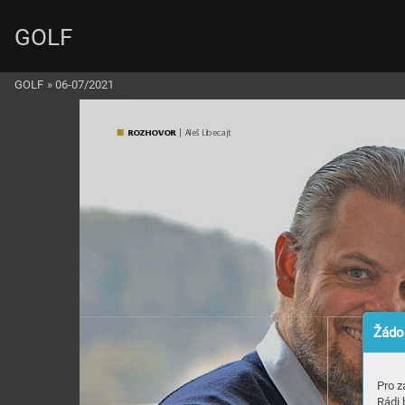
GOLF
GOLF
»
06-07/2021
ROZ
H
OVOR
 | Aleš Libe
cajt
Žádos
Pro z
Rádi 