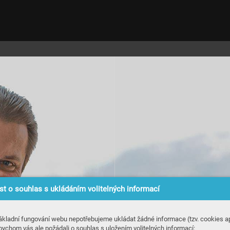
t o souhlas s ukládáním volitelných informací
ákladní fungování webu nepotřebujeme ukládat žádné informace (tzv. cookies ap
bychom vás ale požádali o souhlas s uložením volitelných informací: