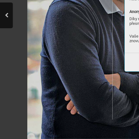
Anony
Díky 
přesn
Vaše 
znovu